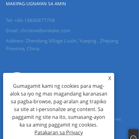
MAKIPAG-UGNAYAN SA AMIN
Tel: +86-18806877768
Email: christine@xinkelec.com
Address: Zhendong Village Liushi, Yueqing , Zhejiang
Province, China.
X
Gumagamit kami ng cookies para mag-
alok sa iyo ng mas magandang karanasan
sa pagba-browse, pag-aralan ang trapiko
sa site at i-personalize ang content. Sa
paggamit ng site na ito, sumasang-ayon
Copyright © 2023 Wenzhou Xinkong Imp&exp Co.,Ltd. - Soft Starter,
ka sa aming paggamit ng cookies.
Water Meter, Ultrasonic Water Meter - All Rights reserved.
Patakaran sa Privacy