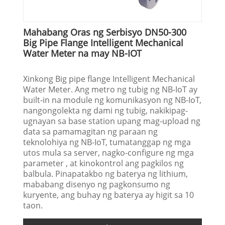
Mahabang Oras ng Serbisyo DN50-300
Big Pipe Flange Intelligent Mechanical
Water Meter na may NB-IOT
Xinkong Big pipe flange Intelligent Mechanical
Water Meter. Ang metro ng tubig ng NB-IoT ay
built-in na module ng komunikasyon ng NB-IoT,
nangongolekta ng dami ng tubig, nakikipag-
ugnayan sa base station upang mag-upload ng
data sa pamamagitan ng paraan ng
teknolohiya ng NB-IoT, tumatanggap ng mga
utos mula sa server, nagko-configure ng mga
parameter , at kinokontrol ang pagkilos ng
balbula. Pinapatakbo ng baterya ng lithium,
mababang disenyo ng pagkonsumo ng
kuryente, ang buhay ng baterya ay higit sa 10
taon.