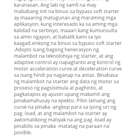
karanasan. Ang laki ng samll na may
mababang init na binuo sa bypass soft starter
ay maaaring matugunan ang maraming mga
aplikasyon, kung interesado ka sa aming mga
kalidad na serbisyo, maaari kang kumunsulta
sa amin ngayon, at babalik kami sa iyo
kaagad.xinkong na binuo sa bypass soft starter
.Adopts isang bagong henerasyon ng
malambot na teknolohiya ng starter, at ang
adaptive control ay napagtanto ang kontrol ng
motor acceleration curve at deceleration curve
sa isang hindi pa naganap na antas. Binabasa
ng malambot na starter ang data ng motor sa
proseso ng pagsisimula at paghinto, at
pagkatapos ay ayusin upang makamit ang
pinakamahusay na epekto. Piliin lamang ang
curve na pinaka -angkop para sa iyong uri ng
pag -load, at ang malambot na starter ay
awtomatikong matiyak na ang pag -load ay
pinabilis sa pinaka -matatag na paraan na
posible.