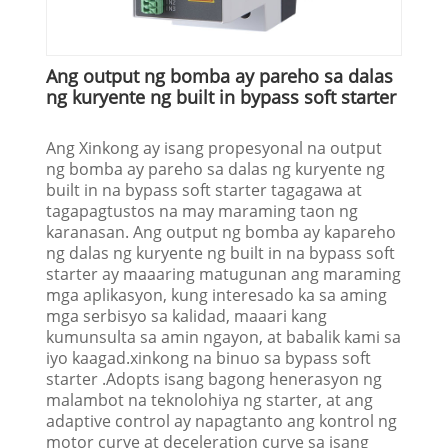
Ang output ng bomba ay pareho sa dalas
ng kuryente ng built in bypass soft starter
Ang Xinkong ay isang propesyonal na output
ng bomba ay pareho sa dalas ng kuryente ng
built in na bypass soft starter tagagawa at
tagapagtustos na may maraming taon ng
karanasan. Ang output ng bomba ay kapareho
ng dalas ng kuryente ng built in na bypass soft
starter ay maaaring matugunan ang maraming
mga aplikasyon, kung interesado ka sa aming
mga serbisyo sa kalidad, maaari kang
kumunsulta sa amin ngayon, at babalik kami sa
iyo kaagad.xinkong na binuo sa bypass soft
starter .Adopts isang bagong henerasyon ng
malambot na teknolohiya ng starter, at ang
adaptive control ay napagtanto ang kontrol ng
motor curve at deceleration curve sa isang