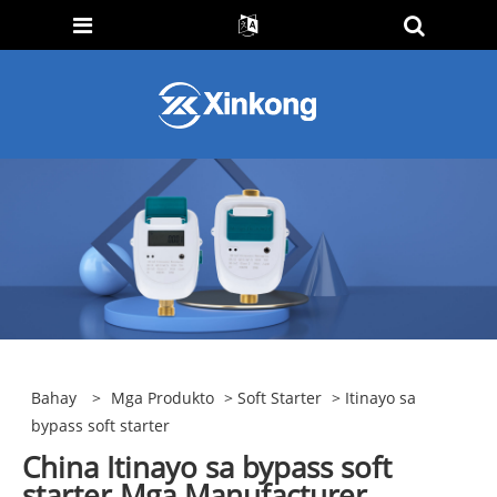
Bahay
>
Mga Produkto
>
Soft Starter
> Itinayo sa
bypass soft starter
China Itinayo sa bypass soft
starter Mga Manufacturer,