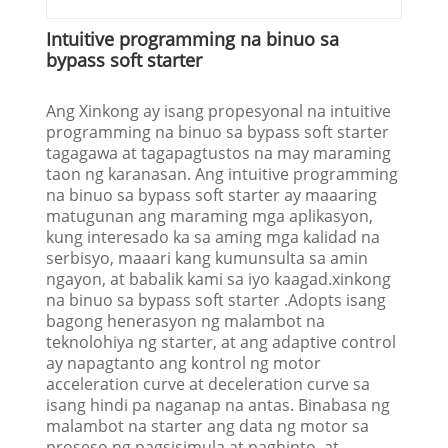
Intuitive programming na binuo sa
bypass soft starter
Ang Xinkong ay isang propesyonal na intuitive
programming na binuo sa bypass soft starter
tagagawa at tagapagtustos na may maraming
taon ng karanasan. Ang intuitive programming
na binuo sa bypass soft starter ay maaaring
matugunan ang maraming mga aplikasyon,
kung interesado ka sa aming mga kalidad na
serbisyo, maaari kang kumunsulta sa amin
ngayon, at babalik kami sa iyo kaagad.xinkong
na binuo sa bypass soft starter .Adopts isang
bagong henerasyon ng malambot na
teknolohiya ng starter, at ang adaptive control
ay napagtanto ang kontrol ng motor
acceleration curve at deceleration curve sa
isang hindi pa naganap na antas. Binabasa ng
malambot na starter ang data ng motor sa
proseso ng pagsisimula at paghinto, at