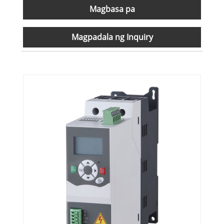
Magbasa pa
Magpadala ng Inquiry