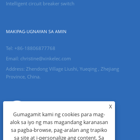
Intelligent circuit breaker switch
MAKIPAG-UGNAYAN SA AMIN
Tel: +86-18806877768
Email: christine@xinkelec.com
Address: Zhendong Village Liushi, Yueqing , Zhejiang
Province, China.
X
Gumagamit kami ng cookies para mag-
alok sa iyo ng mas magandang karanasan
sa pagba-browse, pag-aralan ang trapiko
sa site at i-personalize ang content. Sa