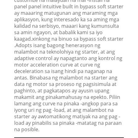
panel panel intuitive built in bypass soft starter
ay maaaring matugunan ang maraming mga
aplikasyon, kung interesado ka sa aming mga
kalidad na serbisyo, maaari kang kumunsulta
sa amin ngayon, at babalik kami sa iyo
kaagad.xinkong na binuo sa bypass soft starter
.Adopts isang bagong henerasyon ng
malambot na teknolohiya ng starter, at ang
adaptive control ay napagtanto ang kontrol ng
motor acceleration curve at curve ng
deceleration sa isang hindi pa naganap na
antas. Binabasa ng malambot na starter ang
data ng motor sa proseso ng pagsisimula at
paghinto, at pagkatapos ay ayusin upang
makamit ang pinakamahusay na epekto. Piliin
lamang ang curve na pinaka -angkop para sa
iyong uri ng pag -load, at ang malambot na
starter ay awtomatikong matiyak na ang pag -
load ay pinabilis sa pinaka -matatag na paraan
na posible.