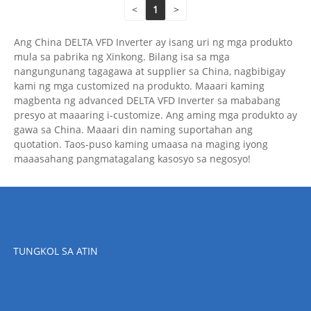
<
1
>
Ang China DELTA VFD Inverter ay isang uri ng mga produkto
mula sa pabrika ng Xinkong. Bilang isa sa mga
nangungunang tagagawa at supplier sa China, nagbibigay
kami ng mga customized na produkto. Maaari kaming
magbenta ng advanced DELTA VFD Inverter sa mababang
presyo at maaaring i-customize. Ang aming mga produkto ay
gawa sa China. Maaari din naming suportahan ang
quotation. Taos-puso kaming umaasa na maging iyong
maaasahang pangmatagalang kasosyo sa negosyo!
TUNGKOL SA ATIN