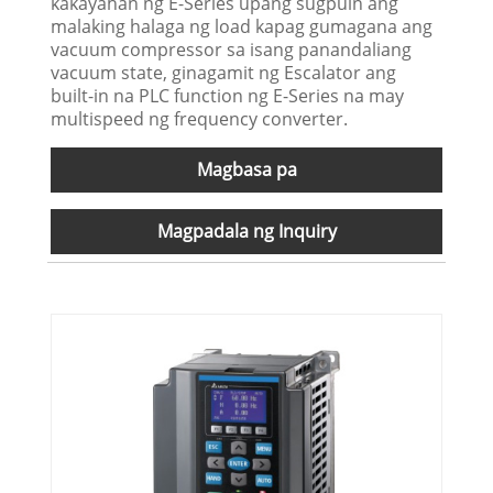
kakayahan ng E-Series upang sugpuin ang
malaking halaga ng load kapag gumagana ang
vacuum compressor sa isang panandaliang
vacuum state, ginagamit ng Escalator ang
built-in na PLC function ng E-Series na may
multispeed ng frequency converter.
Magbasa pa
Magpadala ng Inquiry