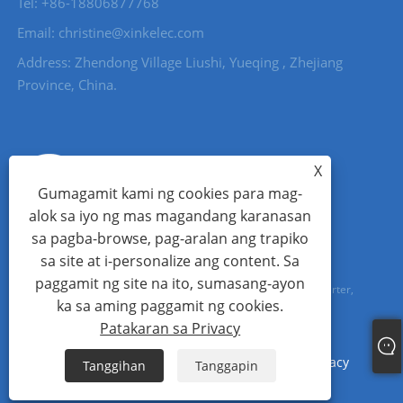
Tel: +86-18806877768
Email: christine@xinkelec.com
Address: Zhendong Village Liushi, Yueqing , Zhejiang
Province, China.
X
Gumagamit kami ng cookies para mag-
alok sa iyo ng mas magandang karanasan
sa pagba-browse, pag-aralan ang trapiko
sa site at i-personalize ang content. Sa
paggamit ng site na ito, sumasang-ayon
Copyright © 2023 Wenzhou Xinkong Imp&exp Co.,Ltd. - Soft Starter,
ka sa aming paggamit ng cookies.
Water Meter, Ultrasonic Water Meter - All Rights reserved.
Patakaran sa Privacy
Links
Sitemap
RSS
XML
Patakaran sa Privacy
Tanggihan
Tanggapin