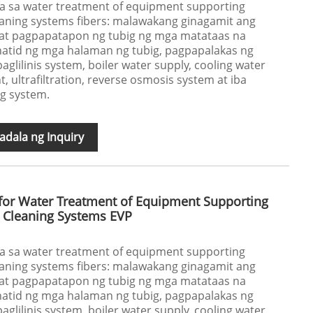
a sa water treatment of equipment supporting
eaning systems fibers: malawakang ginagamit ang
g at pagpapatapon ng tubig ng mga matataas na
ahatid ng mga halaman ng tubig, pagpapalakas ng
 paglilinis system, boiler water supply, cooling water
t, ultrafiltration, reverse osmosis system at iba
g system.
dala ng Inquiry
for Water Treatment of Equipment Supporting
d Cleaning Systems EVP
a sa water treatment of equipment supporting
eaning systems fibers: malawakang ginagamit ang
g at pagpapatapon ng tubig ng mga matataas na
ahatid ng mga halaman ng tubig, pagpapalakas ng
 paglilinis system, boiler water supply, cooling water