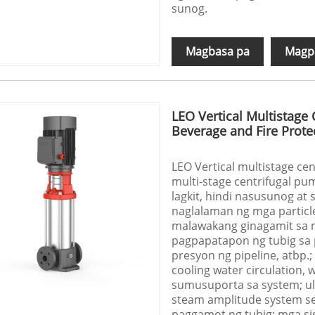
sunog.
Magbasa pa
Magpa
LEO Vertical Multistage
Beverage and Fire Prote
LEO Vertical multistage cen
multi-stage centrifugal p
lagkit, hindi nasusunog a
naglalaman ng mga particle 
malawakang ginagamit sa ma
pagpapatapon ng tubig sa p
presyon ng pipeline, atbp.; 
cooling water circulation,
sumusuporta sa system; ult
steam amplitude system se
paggamot ng tubig; mga sis