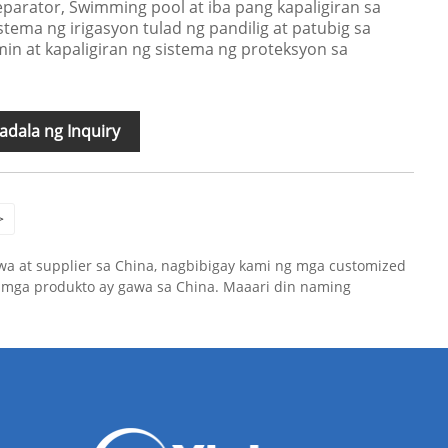
parator, Swimming pool at iba pang kapaligiran sa
tema ng irigasyon tulad ng pandilig at patubig sa
umin at kapaligiran ng sistema ng proteksyon sa
dala ng Inquiry
>
a at supplier sa China, nagbibigay kami ng mga customized
mga produkto ay gawa sa China. Maaari din naming