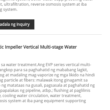
t, ultrafiltration, reverse osmosis system at iba
g system.
dala ng Inquiry
tic Impeller Vertical Multi-stage Water
sa water treatment.Ang EVP series vertical multi-
 angkop para sa paghahatid ng mababang lagkit,
g at madaling mag-vaporize ng mga likido na hindi
 particle at fibers: malawak itong ginagamit sa
e ng matataas na gusali, pagsasala at paghahatid ng
palakas ng pipeline, atbp.; flushing at paglilinis
, cooling water circulation, water treatment,
smosis system at iba pang equipment supporting