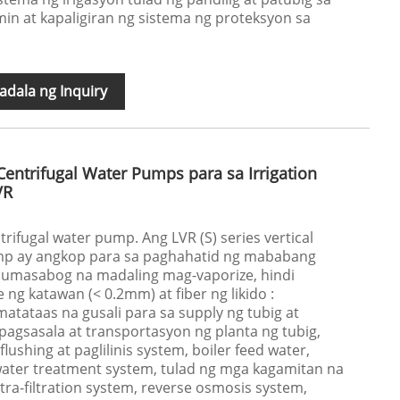
umin at kapaligiran ng sistema ng proteksyon sa
dala ng Inquiry
Centrifugal Water Pumps para sa Irrigation
VR
trifugal water pump. Ang LVR (S) series vertical
ump ay angkop para sa paghahatid ng mababang
t sumasabog na madaling mag-vaporize, hindi
ng katawan (< 0.2mm) at fiber ng likido :
tataas na gusali para sa supply ng tubig at
agsasala at transportasyon ng planta ng tubig,
flushing at paglilinis system, boiler feed water,
 water treatment system, tulad ng mga kagamitan na
ra-filtration system, reverse osmosis system,