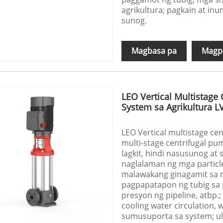
agrikultura; pagkain at in
sunog.
Magbasa pa
Magpa
LEO Vertical Multistage 
System sa Agrikultura L
LEO Vertical multistage cen
multi-stage centrifugal p
lagkit, hindi nasusunog a
naglalaman ng mga particle 
malawakang ginagamit sa ma
pagpapatapon ng tubig sa p
presyon ng pipeline, atbp.; 
cooling water circulation,
sumusuporta sa system; ult