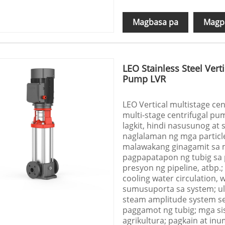
Magbasa pa
Magpa
LEO Stainless Steel Vert
Pump LVR
LEO Vertical multistage cen
multi-stage centrifugal p
lagkit, hindi nasusunog a
naglalaman ng mga particle 
malawakang ginagamit sa ma
pagpapatapon ng tubig sa p
presyon ng pipeline, atbp.; 
cooling water circulation,
sumusuporta sa system; ult
steam amplitude system se
paggamot ng tubig; mga sis
agrikultura; pagkain at in