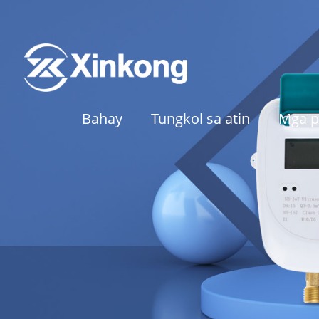
Bahay
Tungkol sa atin
Mga p