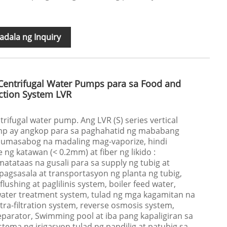
dala ng Inquiry
 Centrifugal Water Pumps para sa Food and
ction System LVR
trifugal water pump. Ang LVR (S) series vertical
ump ay angkop para sa paghahatid ng mababang
t sumasabog na madaling mag-vaporize, hindi
ng katawan (< 0.2mm) at fiber ng likido :
tataas na gusali para sa supply ng tubig at
agsasala at transportasyon ng planta ng tubig,
flushing at paglilinis system, boiler feed water,
 water treatment system, tulad ng mga kagamitan na
ra-filtration system, reverse osmosis system,
parator, Swimming pool at iba pang kapaligiran sa
tema ng irigasyon tulad ng pandilig at patubig sa