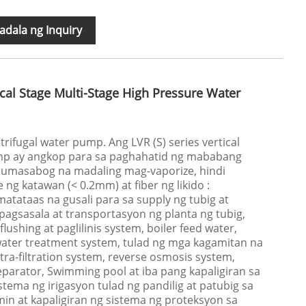
dala ng Inquiry
ical Stage Multi-Stage High Pressure Water
trifugal water pump. Ang LVR (S) series vertical
ump ay angkop para sa paghahatid ng mababang
t sumasabog na madaling mag-vaporize, hindi
ng katawan (< 0.2mm) at fiber ng likido :
tataas na gusali para sa supply ng tubig at
agsasala at transportasyon ng planta ng tubig,
flushing at paglilinis system, boiler feed water,
 water treatment system, tulad ng mga kagamitan na
ra-filtration system, reverse osmosis system,
parator, Swimming pool at iba pang kapaligiran sa
tema ng irigasyon tulad ng pandilig at patubig sa
umin at kapaligiran ng sistema ng proteksyon sa