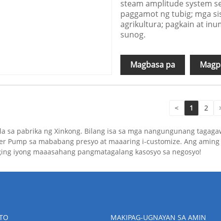
steam amplitude system se
paggamot ng tubig; mga sis
agrikultura; pagkain at in
sunog.
Magbasa pa
Magpa
<
1
2
a sa pabrika ng Xinkong. Bilang isa sa mga nangungunang tagagaw
r Pump sa mababang presyo at maaaring i-customize. Ang aming 
ging iyong maaasahang pangmatagalang kasosyo sa negosyo!
TO
MAKIPAG-UGNAYAN SA AMIN