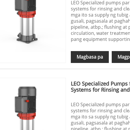
LEO Specialized pumps par
systems for rinsing and cl
mga ito sa supply ng tubi
gusali, pagsasala at pagh
pipeline, atbp.; flushing at
circulation, water treatmen
pang equipment supportin
Magbasa pa
Magpa
LEO Specialized Pumps 
Systems for Rinsing an
LEO Specialized pumps par
systems for rinsing and cl
mga ito sa supply ng tubi
gusali, pagsasala at pagh
pipeline, atbp.; flushing at