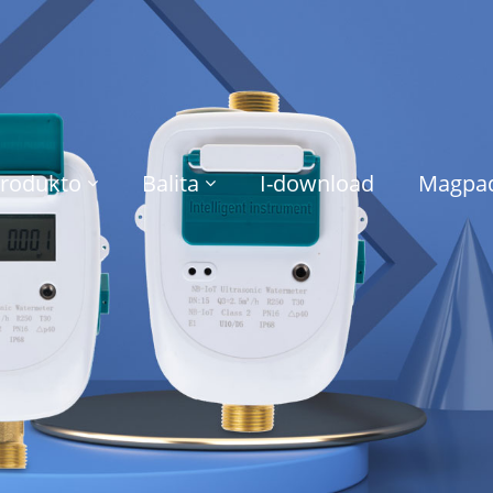
rodukto
Balita
I-download
Magpad