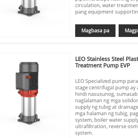
circulation, water treatmen
pang equipment supportin
Magbasa pa
Magpa
LEO Stainless Steel Plas
Treatment Pump EVP
LEO Specialized pump para 
stage centrifugal pump ay
hindi nasusunog, sumasabo
naglalaman ng mga solidong
supply ng tubig at drainag
mga halaman ng tubig, pagpa
system, boiler water supply
ultrafiltration, reverse o
system.