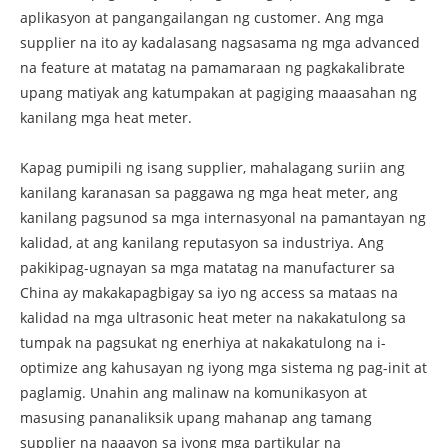
aplikasyon at pangangailangan ng customer. Ang mga
supplier na ito ay kadalasang nagsasama ng mga advanced
na feature at matatag na pamamaraan ng pagkakalibrate
upang matiyak ang katumpakan at pagiging maaasahan ng
kanilang mga heat meter.
Kapag pumipili ng isang supplier, mahalagang suriin ang
kanilang karanasan sa paggawa ng mga heat meter, ang
kanilang pagsunod sa mga internasyonal na pamantayan ng
kalidad, at ang kanilang reputasyon sa industriya. Ang
pakikipag-ugnayan sa mga matatag na manufacturer sa
China ay makakapagbigay sa iyo ng access sa mataas na
kalidad na mga ultrasonic heat meter na nakakatulong sa
tumpak na pagsukat ng enerhiya at nakakatulong na i-
optimize ang kahusayan ng iyong mga sistema ng pag-init at
paglamig. Unahin ang malinaw na komunikasyon at
masusing pananaliksik upang mahanap ang tamang
supplier na naaayon sa iyong mga partikular na