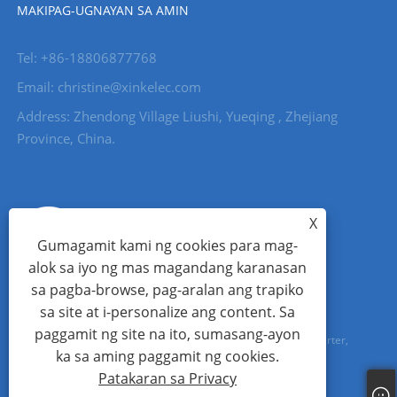
MAKIPAG-UGNAYAN SA AMIN
Tel: +86-18806877768
Email: christine@xinkelec.com
Address: Zhendong Village Liushi, Yueqing , Zhejiang
Province, China.
X
Gumagamit kami ng cookies para mag-
alok sa iyo ng mas magandang karanasan
sa pagba-browse, pag-aralan ang trapiko
sa site at i-personalize ang content. Sa
paggamit ng site na ito, sumasang-ayon
Copyright © 2023 Wenzhou Xinkong Imp&exp Co.,Ltd. - Soft Starter,
ka sa aming paggamit ng cookies.
Water Meter, Ultrasonic Water Meter - All Rights reserved.
Patakaran sa Privacy