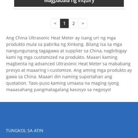
Magpadala ng Inquiry
<
1
2
>
Ang China Ultrasonic Heat Meter ay isang uri ng mga
produkto mula sa pabrika ng Xinkong. Bilang isa sa mga
nangungunang tagagawa at supplier sa China, nagbibigay
kami ng mga customized na produkto. Maaari kaming
magbenta ng advanced Ultrasonic Heat Meter sa mababang
presyo at maaaring i-customize. Ang aming mga produkto ay
gawa sa China. Maaari din naming suportahan ang
quotation. Taos-puso kaming umaasa na maging iyong
maaasahang pangmatagalang kasosyo sa negosyo!
TUNGKOL SA ATIN