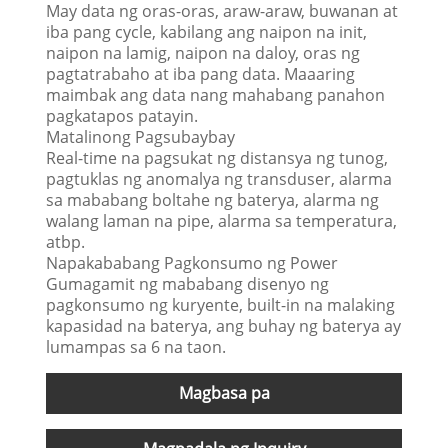
May data ng oras-oras, araw-araw, buwanan at
iba pang cycle, kabilang ang naipon na init,
naipon na lamig, naipon na daloy, oras ng
pagtatrabaho at iba pang data. Maaaring
maimbak ang data nang mahabang panahon
pagkatapos patayin.
Matalinong Pagsubaybay
Real-time na pagsukat ng distansya ng tunog,
pagtuklas ng anomalya ng transduser, alarma
sa mababang boltahe ng baterya, alarma ng
walang laman na pipe, alarma sa temperatura,
atbp.
Napakababang Pagkonsumo ng Power
Gumagamit ng mababang disenyo ng
pagkonsumo ng kuryente, built-in na malaking
kapasidad na baterya, ang buhay ng baterya ay
lumampas sa 6 na taon.
Magbasa pa