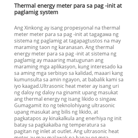
Thermal energy meter para sa pag -init at
paglamig system
Ang Xinkong ay isang propesyonal na thermal
meter meter para sa pag -init at tagagawa ng
sistema ng paglamig at tagapagtustos na may
maraming taon ng karanasan. Ang thermal
energy meter para sa pag -init at sistema ng
paglamig ay maaaring matugunan ang
maraming mga aplikasyon, kung interesado ka
sa aming mga serbisyo sa kalidad, maaari kang
kumunsulta sa amin ngayon, at babalik kami sa
iyo kaagad.Ultrasonic heat meter ay isang uri
ng daloy ng daloy na ginamit upang masukat
ang thermal energy ng isang likido o singaw.
Gumagamit ito ng teknolohiyang ultrasonic
upang masukat ang bilis ng likido, at
pagkatapos ay kinakalkula ang enerhiya ng init
batay sa pagkakaiba ng temperatura sa
pagitan ng inlet at outlet. Ang ultrasonic heat
meter ay may malawak na hanay ng mga