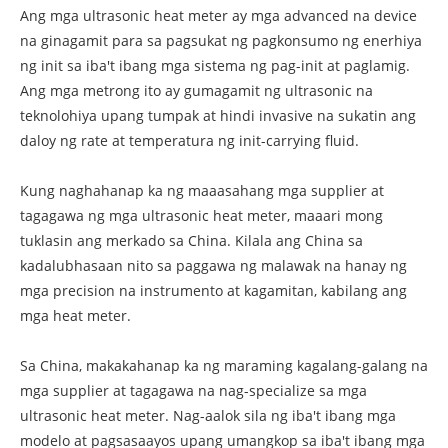
Ang mga ultrasonic heat meter ay mga advanced na device
na ginagamit para sa pagsukat ng pagkonsumo ng enerhiya
ng init sa iba't ibang mga sistema ng pag-init at paglamig.
Ang mga metrong ito ay gumagamit ng ultrasonic na
teknolohiya upang tumpak at hindi invasive na sukatin ang
daloy ng rate at temperatura ng init-carrying fluid.
Kung naghahanap ka ng maaasahang mga supplier at
tagagawa ng mga ultrasonic heat meter, maaari mong
tuklasin ang merkado sa China. Kilala ang China sa
kadalubhasaan nito sa paggawa ng malawak na hanay ng
mga precision na instrumento at kagamitan, kabilang ang
mga heat meter.
Sa China, makakahanap ka ng maraming kagalang-galang na
mga supplier at tagagawa na nag-specialize sa mga
ultrasonic heat meter. Nag-aalok sila ng iba't ibang mga
modelo at pagsasaayos upang umangkop sa iba't ibang mga