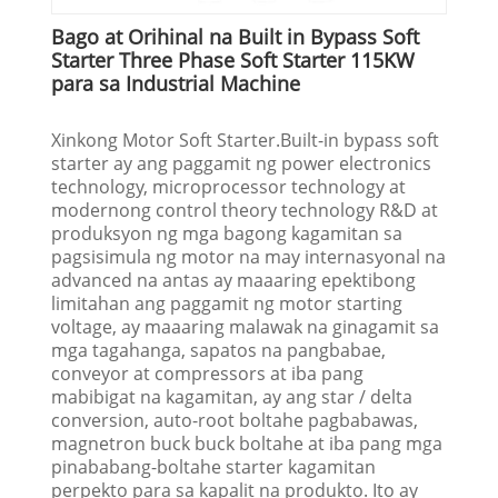
Bago at Orihinal na Built in Bypass Soft
Starter Three Phase Soft Starter 115KW
para sa Industrial Machine
Xinkong Motor Soft Starter.Built-in bypass soft
starter ay ang paggamit ng power electronics
technology, microprocessor technology at
modernong control theory technology R&D at
produksyon ng mga bagong kagamitan sa
pagsisimula ng motor na may internasyonal na
advanced na antas ay maaaring epektibong
limitahan ang paggamit ng motor starting
voltage, ay maaaring malawak na ginagamit sa
mga tagahanga, sapatos na pangbabae,
conveyor at compressors at iba pang
mabibigat na kagamitan, ay ang star / delta
conversion, auto-root boltahe pagbabawas,
magnetron buck buck boltahe at iba pang mga
pinababang-boltahe starter kagamitan
perpekto para sa kapalit na produkto. Ito ay