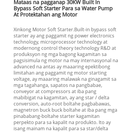
Mataas na pagganap 30KW Built In
Bypass Soft Starter Para sa Water Pump
At Protektahan ang Motor
Xinkong Motor Soft Starter.Built-in bypass soft
starter ay ang paggamit ng power electronics
technology, microprocessor technology at
modernong control theory technology R&D at
produksyon ng mga bagong kagamitan sa
pagsisimula ng motor na may internasyonal na
advanced na antas ay maaaring epektibong
limitahan ang paggamit ng motor starting
voltage, ay maaaring malawak na ginagamit sa
mga tagahanga, sapatos na pangbabae,
conveyor at compressors at iba pang
mabibigat na kagamitan, ay ang star / delta
conversion, auto-root boltahe pagbabawas,
magnetron buck buck boltahe at iba pang mga
pinababang-boltahe starter kagamitan
perpekto para sa kapalit na produkto. Ito ay
isang mainam na kapalit para sa star/delta