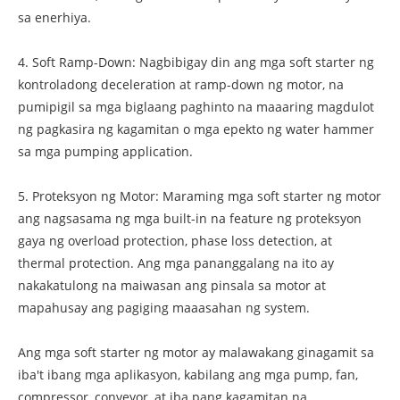
sa enerhiya.
4. Soft Ramp-Down: Nagbibigay din ang mga soft starter ng
kontroladong deceleration at ramp-down ng motor, na
pumipigil sa mga biglaang paghinto na maaaring magdulot
ng pagkasira ng kagamitan o mga epekto ng water hammer
sa mga pumping application.
5. Proteksyon ng Motor: Maraming mga soft starter ng motor
ang nagsasama ng mga built-in na feature ng proteksyon
gaya ng overload protection, phase loss detection, at
thermal protection. Ang mga pananggalang na ito ay
nakakatulong na maiwasan ang pinsala sa motor at
mapahusay ang pagiging maaasahan ng system.
Ang mga soft starter ng motor ay malawakang ginagamit sa
iba't ibang mga aplikasyon, kabilang ang mga pump, fan,
compressor, conveyor, at iba pang kagamitan na