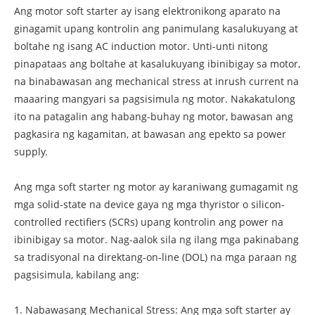
Ang motor soft starter ay isang elektronikong aparato na
ginagamit upang kontrolin ang panimulang kasalukuyang at
boltahe ng isang AC induction motor. Unti-unti nitong
pinapataas ang boltahe at kasalukuyang ibinibigay sa motor,
na binabawasan ang mechanical stress at inrush current na
maaaring mangyari sa pagsisimula ng motor. Nakakatulong
ito na patagalin ang habang-buhay ng motor, bawasan ang
pagkasira ng kagamitan, at bawasan ang epekto sa power
supply.
Ang mga soft starter ng motor ay karaniwang gumagamit ng
mga solid-state na device gaya ng mga thyristor o silicon-
controlled rectifiers (SCRs) upang kontrolin ang power na
ibinibigay sa motor. Nag-aalok sila ng ilang mga pakinabang
sa tradisyonal na direktang-on-line (DOL) na mga paraan ng
pagsisimula, kabilang ang:
1. Nabawasang Mechanical Stress: Ang mga soft starter ay