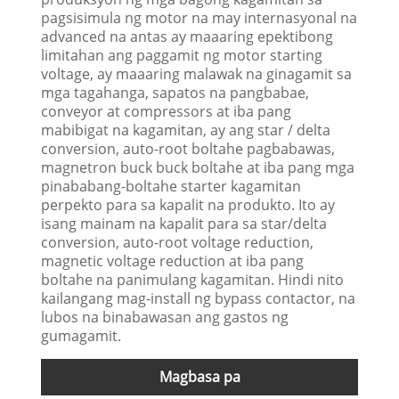
pagsisimula ng motor na may internasyonal na
advanced na antas ay maaaring epektibong
limitahan ang paggamit ng motor starting
voltage, ay maaaring malawak na ginagamit sa
mga tagahanga, sapatos na pangbabae,
conveyor at compressors at iba pang
mabibigat na kagamitan, ay ang star / delta
conversion, auto-root boltahe pagbabawas,
magnetron buck buck boltahe at iba pang mga
pinababang-boltahe starter kagamitan
perpekto para sa kapalit na produkto. Ito ay
isang mainam na kapalit para sa star/delta
conversion, auto-root voltage reduction,
magnetic voltage reduction at iba pang
boltahe na panimulang kagamitan. Hindi nito
kailangang mag-install ng bypass contactor, na
lubos na binabawasan ang gastos ng
gumagamit.
Magbasa pa