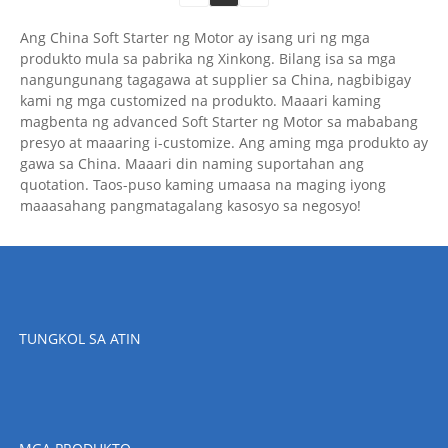
Ang China Soft Starter ng Motor ay isang uri ng mga
produkto mula sa pabrika ng Xinkong. Bilang isa sa mga
nangungunang tagagawa at supplier sa China, nagbibigay
kami ng mga customized na produkto. Maaari kaming
magbenta ng advanced Soft Starter ng Motor sa mababang
presyo at maaaring i-customize. Ang aming mga produkto ay
gawa sa China. Maaari din naming suportahan ang
quotation. Taos-puso kaming umaasa na maging iyong
maaasahang pangmatagalang kasosyo sa negosyo!
TUNGKOL SA ATIN