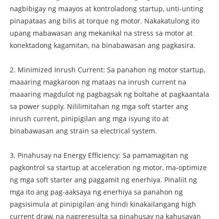
nagbibigay ng maayos at kontroladong startup, unti-unting
pinapataas ang bilis at torque ng motor. Nakakatulong ito
upang mabawasan ang mekanikal na stress sa motor at
konektadong kagamitan, na binabawasan ang pagkasira.
2. Minimized Inrush Current: Sa panahon ng motor startup,
maaaring magkaroon ng mataas na inrush current na
maaaring magdulot ng pagbagsak ng boltahe at pagkaantala
sa power supply. Nililimitahan ng mga soft starter ang
inrush current, pinipigilan ang mga isyung ito at
binabawasan ang strain sa electrical system.
3. Pinahusay na Energy Efficiency: Sa pamamagitan ng
pagkontrol sa startup at acceleration ng motor, ma-optimize
ng mga soft starter ang paggamit ng enerhiya. Pinaliit ng
mga ito ang pag-aaksaya ng enerhiya sa panahon ng
pagsisimula at pinipigilan ang hindi kinakailangang high
current draw, na nagreresulta sa pinahusay na kahusayan