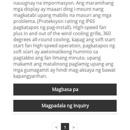
nauugnay na impormasyon. Ang maramihang
mga display ay maaari ding i-mount nang
magkatabi upang mabilis na masuri ang mga
problema. (Proteksyon rating ng IP65
pagkatapos ng pag-install). High-speed fan
plus in and out of the wind cooling grille, 360
degrees all-round cooling, kapag ang soft start
start fan high-speed operation, pagkatapos ng
soft start ay awtomatikong huminto sa
pagtakbo ang fan limang minuto, upang
makamit ang matalinong paglamig upang ang
mga gumagamit ay hindi mag-aksaya ng bawat
kapangyarihan.
Magbasa pa
Magpadala ng Inquiry
<
1
>