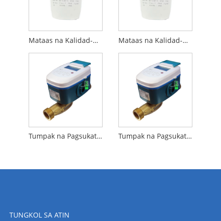
Mataas na Kalidad-DN32-Ultrasonic Water Meter na may RS485 Modbus (m-bus)
Mataas na Kalidad-DN40-Ultrasonic Water Meter na may RS485 Modbus (m-bus)
Tumpak na Pagsukat-DN15-NB-IOT Ultrasonic Water Meter
Tumpak na Pagsukat DN20-NB-IOT Ultrasonic Water Meter
TUNGKOL SA ATIN