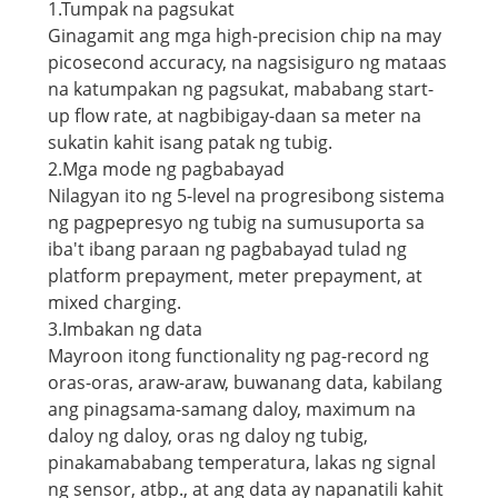
1.Tumpak na pagsukat
Ginagamit ang mga high-precision chip na may
picosecond accuracy, na nagsisiguro ng mataas
na katumpakan ng pagsukat, mababang start-
up flow rate, at nagbibigay-daan sa meter na
sukatin kahit isang patak ng tubig.
2.Mga mode ng pagbabayad
Nilagyan ito ng 5-level na progresibong sistema
ng pagpepresyo ng tubig na sumusuporta sa
iba't ibang paraan ng pagbabayad tulad ng
platform prepayment, meter prepayment, at
mixed charging.
3.Imbakan ng data
Mayroon itong functionality ng pag-record ng
oras-oras, araw-araw, buwanang data, kabilang
ang pinagsama-samang daloy, maximum na
daloy ng daloy, oras ng daloy ng tubig,
pinakamababang temperatura, lakas ng signal
ng sensor, atbp., at ang data ay napanatili kahit