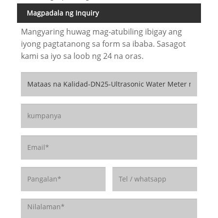
Magpadala ng Inquiry
Mangyaring huwag mag-atubiling ibigay ang
iyong pagtatanong sa form sa ibaba. Sasagot
kami sa iyo sa loob ng 24 na oras.