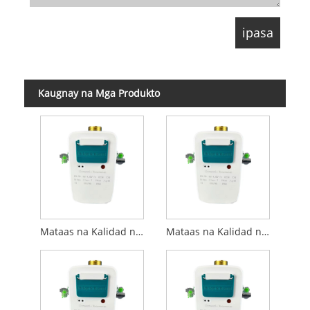
Kaugnay na Mga Produkto
Mataas na Kalidad ng DN15-Ultrasonic Water Meter na may RS485 Modbus (m-bus)
Mataas na Kalidad ng DN20-Ultrasonic Water Meter na may RS485 Modbus (m-bus)