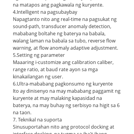
na matapos ang pagkawala ng kuryente.
4.Intelligent na pagsubaybay
Napagtanto nito ang real-time na pagsukat ng
sound-path, transducer anomaly detection,
mababang boltahe ng baterya na babala,
walang laman na babala sa tubo, reverse flow
warning, at flow anomaly adaptive adjustment.
5.Setting ng parameter
Maaaring i-customize ang calibration caliber,
range ratio, at baud rate ayon sa mga
kinakailangan ng user.
6.Ultra-mababang pagkonsumo ng kuryente
Ito ay dinisenyo na may mababang paggamit ng
kuryente at may malaking kapasidad na
baterya, na may buhay ng serbisyo na higit sa 6
na taon.
7. Teknikal na suporta
Sinusuportahan nito ang protocol docking at