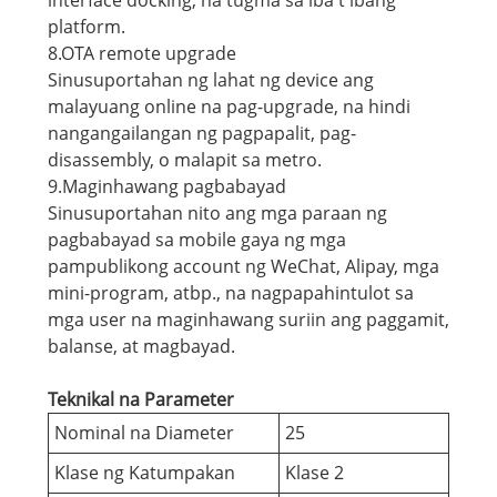
interface docking, na tugma sa iba't ibang
platform.
8.OTA remote upgrade
Sinusuportahan ng lahat ng device ang
malayuang online na pag-upgrade, na hindi
nangangailangan ng pagpapalit, pag-
disassembly, o malapit sa metro.
9.Maginhawang pagbabayad
Sinusuportahan nito ang mga paraan ng
pagbabayad sa mobile gaya ng mga
pampublikong account ng WeChat, Alipay, mga
mini-program, atbp., na nagpapahintulot sa
mga user na maginhawang suriin ang paggamit,
balanse, at magbayad.
Teknikal na Parameter
Nominal na Diameter
25
Klase ng Katumpakan
Klase 2