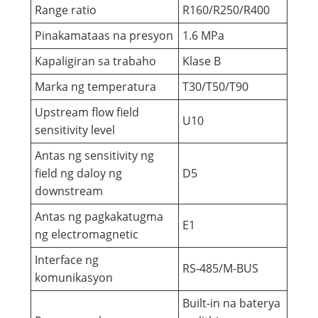
Range ratio
R160/R250/R400
Pinakamataas na presyon
1.6 MPa
Kapaligiran sa trabaho
Klase B
Marka ng temperatura
T30/T50/T90
Upstream flow field
U10
sensitivity level
Antas ng sensitivity ng
field ng daloy ng
D5
downstream
Antas ng pagkakatugma
E1
ng electromagnetic
Interface ng
RS-485/M-BUS
komunikasyon
Built-in na baterya