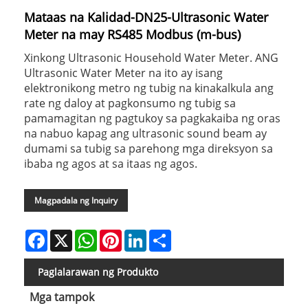
Mataas na Kalidad-DN25-Ultrasonic Water
Meter na may RS485 Modbus (m-bus)
Xinkong Ultrasonic Household Water Meter. ANG
Ultrasonic Water Meter na ito ay isang
elektronikong metro ng tubig na kinakalkula ang
rate ng daloy at pagkonsumo ng tubig sa
pamamagitan ng pagtukoy sa pagkakaiba ng oras
na nabuo kapag ang ultrasonic sound beam ay
dumami sa tubig sa parehong mga direksyon sa
ibaba ng agos at sa itaas ng agos.
Magpadala ng Inquiry
Facebook
X
WhatsApp
Pinterest
LinkedIn
Share
Paglalarawan ng Produkto
Mga tampok