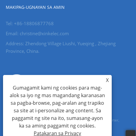
MAKIPAG-UGNAYAN SA AMIN
Tel: +86-18806877768
Email: christine@xinkelec.com
Address: Zhendong Village Liushi, Yueqing , Zhejiang
Province, China.
X
Gumagamit kami ng cookies para mag-
alok sa iyo ng mas magandang karanasan
sa pagba-browse, pag-aralan ang trapiko
sa site at i-personalize ang content. Sa
paggamit ng site na ito, sumasang-ayon
Copyright © 2023 Wenzhou Xinkong Imp&exp Co.,Ltd. - Soft Starter,
ka sa aming paggamit ng cookies.
Water Meter, Ultrasonic Water Meter - All Rights reserved.
Patakaran sa Privacy