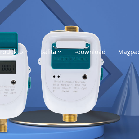
rodukto
Balita
I-download
Magpad