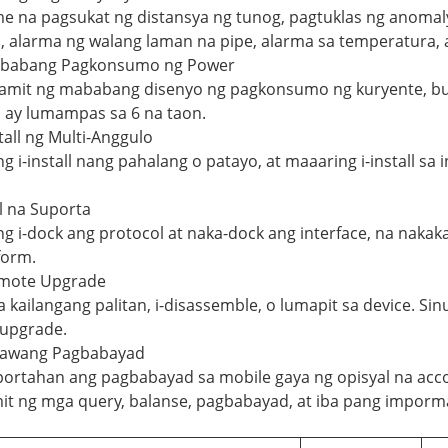
me na pagsukat ng distansya ng tunog, pagtuklas ng anoma
, alarma ng walang laman na pipe, alarma sa temperatura, 
babang Pagkonsumo ng Power
mit ng mababang disenyo ng pagkonsumo ng kuryente, built
 ay lumampas sa 6 na taon.
tall ng Multi-Anggulo
g i-install nang pahalang o patayo, at maaaring i-install s
l na Suporta
g i-dock ang protocol at naka-dock ang interface, na nakak
form.
mote Upgrade
a kailangang palitan, i-disassemble, o lumapit sa device. S
-upgrade.
awang Pagbabayad
ortahan ang pagbabayad sa mobile gaya ng opisyal na acco
t ng mga query, balanse, pagbabayad, at iba pang imporm