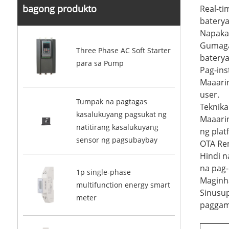
bagong produkto
Real-ti
baterya
Napaka
Gumaga
Three Phase AC Soft Starter
baterya
para sa Pump
Pag-ins
Maaarin
user.
Tumpak na pagtagas
Teknika
kasalukuyang pagsukat ng
Maaarin
natitirang kasalukuyang
ng plat
sensor ng pagsubaybay
OTA Re
Hindi n
na pag
1p single-phase
Maginh
multifunction energy smart
Sinusup
meter
paggami