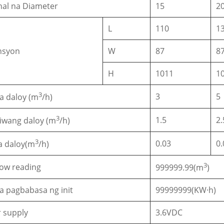
al na Diameter
15
2
L
110
1
nsyon
W
87
8
H
1011
1
3
3
5
a daloy (m
/h)
3
1.5
2.
iwang daloy (m
/h)
3
0.03
0.
a daloy(m
/h)
3
low reading
999999.99(m
)
a pagbabasa ng init
99999999(KW·h)
 supply
3.6VDC