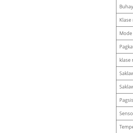
Buhay
Klase
Mode 
Pagka
klase 
Sakla
Sakla
Pagsi
Senso
Tempe