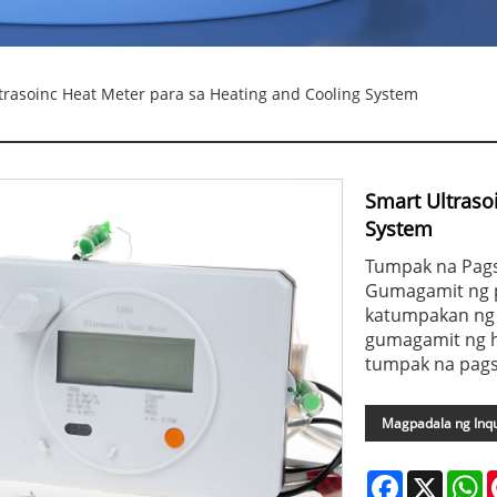
trasoinc Heat Meter para sa Heating and Cooling System
Smart Ultraso
System
Tumpak na Pag
Gumagamit ng p
katumpakan ng 
gumagamit ng hi
tumpak na pags
Magpadala ng Inqu
Facebook
X
W