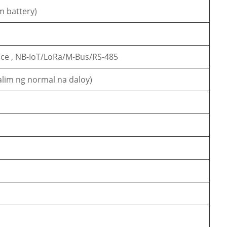
m battery)
face , NB-IoT/LoRa/M-Bus/RS-485
lalim ng normal na daloy)