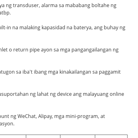
lya ng transduser, alarma sa mababang boltahe ng
atbp.
-in na malaking kapasidad na baterya, ang buhay ng
a inlet o return pipe ayon sa mga pangangailangan ng
atugon sa iba't ibang mga kinakailangan sa paggamit
inusuportahan ng lahat ng device ang malayuang online
unt ng WeChat, Alipay, mga mini-program, at
asyon.