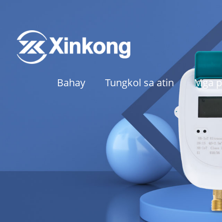
Bahay
Tungkol sa atin
Mga p