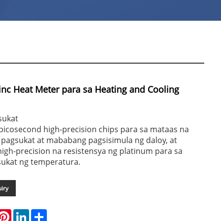
inc Heat Meter para sa Heating and Cooling
sukat
icosecond high-precision chips para sa mataas na
pagsukat at mababang pagsisimula ng daloy, at
gh-precision na resistensya ng platinum para sa
ukat ng temperatura.
iry
hatsApp
Pinterest
LinkedIn
Share