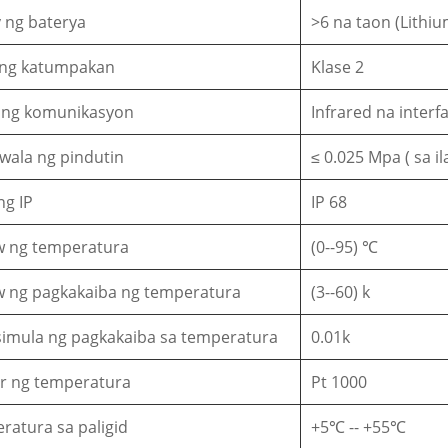
 ng baterya
>6 na taon (Lithiu
 ng katumpakan
Klase 2
ng komunikasyon
Infrared na inter
wala ng pindutin
≤ 0.025 Mpa ( sa i
ng IP
IP 68
w ng temperatura
(0--95) ℃
w ng pagkakaiba ng temperatura
(3--60) k
simula ng pagkakaiba sa temperatura
0.01k
r ng temperatura
Pt 1000
ratura sa paligid
+5℃ -- +55℃