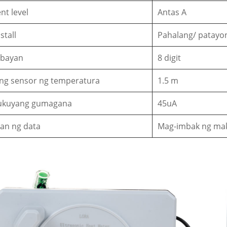
nt level
Antas A
stall
Pahalang/ patayon
ybayan
8 digit
ng sensor ng temperatura
1.5 m
ukuyang gumagana
45uA
an ng data
Mag-imbak ng mak