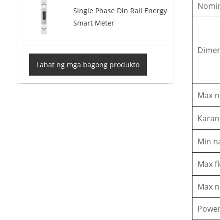
Nomin
Single Phase Din Rail Energy
Smart Meter
Dime
Lahat ng mga bagong produkto
Max n
Karan
Min n
Max f
Max n
Power