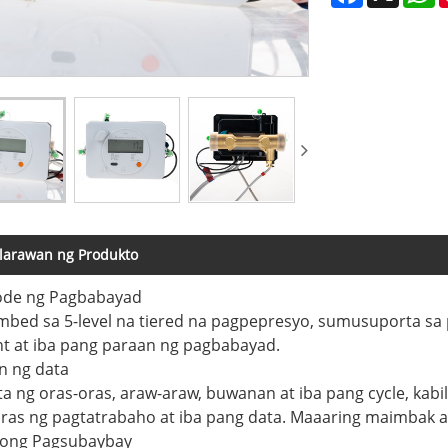
larawan ng Produkto
de ng Pagbabayad
bed sa 5-level na tiered na pagpepresyo, sumusuporta sa
t at iba pang paraan ng pagbabayad.
n ng data
a ng oras-oras, araw-araw, buwanan at iba pang cycle, kabil
oras ng pagtatrabaho at iba pang data. Maaaring maimbak
nong Pagsubaybay