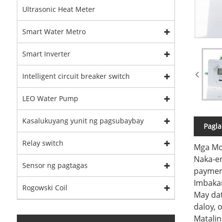
Ultrasonic Heat Meter
Smart Water Metro
Smart Inverter
Intelligent circuit breaker switch
LEO Water Pump
Kasalukuyang yunit ng pagsubaybay
Pagla
Relay switch
Mga Mo
Naka-em
Sensor ng pagtagas
paymen
Imbaka
Rogowski Coil
May dat
daloy, 
Matali