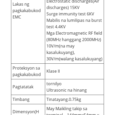
Electrostatic discharges(Air
Lakas ng
discharges) 15KV
pagkakabukod
Surge immunity test 6KV
EMC
Mabilis na lumilipas na burst
test 4.4KV
Mga Electromagnetic RF field
(80MHz hanggang 2000MHz)
10V/m(na may
kasalukuyang),
30V/m(walang kasalukuyang)
Proteksyon sa
Klase II
pagkakabukod
tornilyo
Pagtatatak
Ultrasonic na hinang
Timbang
Tinatayang.0.75kg
May Maikling takip sa
Dimensyon(H