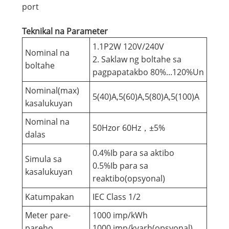
port
Teknikal na Parameter
1.1P2W 120V/240V
Nominal na
2. Saklaw ng boltahe sa
boltahe
pagpapatakbo 80%...120%Un
Nominal(max)
5(40)A,5(60)A,5(80)A,5(100)A
kasalukuyan
Nominal na
50Hzor 60Hz，±5%
dalas
0.4%Ib para sa aktibo
Simula sa
0.5%Ib para sa
kasalukuyan
reaktibo(opsyonal)
Katumpakan
IEC Class 1/2
Meter pare-
1000 imp/kWh
pareho
1000 imp/kvarh(opsyonal)