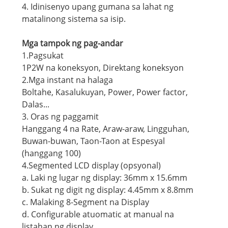
4. Idinisenyo upang gumana sa lahat ng
matalinong sistema sa isip.
Mga tampok ng pag-andar
1.Pagsukat
1P2W na koneksyon, Direktang koneksyon
2.Mga instant na halaga
Boltahe, Kasalukuyan, Power, Power factor,
Dalas...
3. Oras ng paggamit
Hanggang 4 na Rate, Araw-araw, Lingguhan,
Buwan-buwan, Taon-Taon at Espesyal
(hanggang 100)
4.Segmented LCD display (opsyonal)
a. Laki ng lugar ng display: 36mm x 15.6mm
b. Sukat ng digit ng display: 4.45mm x 8.8mm
c. Malaking 8-Segment na Display
d. Configurable atuomatic at manual na
listahan ng display