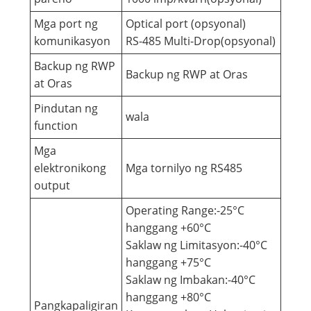
Mga port ng
Optical port (opsyonal)
komunikasyon
RS-485 Multi-Drop(opsyonal)
Backup ng RWP
Backup ng RWP at Oras
at Oras
Pindutan ng
wala
function
Mga
elektronikong
Mga tornilyo ng RS485
output
Operating Range:-25°C
hanggang +60°C
Saklaw ng Limitasyon:-40°C
hanggang +75°C
Saklaw ng Imbakan:-40°C
hanggang +80°C
Pangkapaligiran