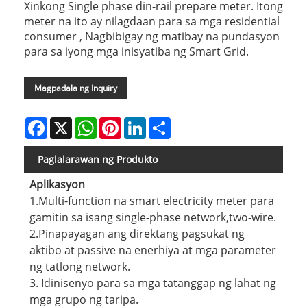
Xinkong Single phase din-rail prepare meter. Itong
meter na ito ay nilagdaan para sa mga residential
consumer , Nagbibigay ng matibay na pundasyon
para sa iyong mga inisyatiba ng Smart Grid.
Magpadala ng Inquiry
Facebook
X
WhatsApp
Pinterest
LinkedIn
Share
Paglalarawan ng Produkto
Aplikasyon
1.Multi-function na smart electricity meter para
gamitin sa isang single-phase network,two-wire.
2.Pinapayagan ang direktang pagsukat ng
aktibo at passive na enerhiya at mga parameter
ng tatlong network.
3. Idinisenyo para sa mga tatanggap ng lahat ng
mga grupo ng taripa.