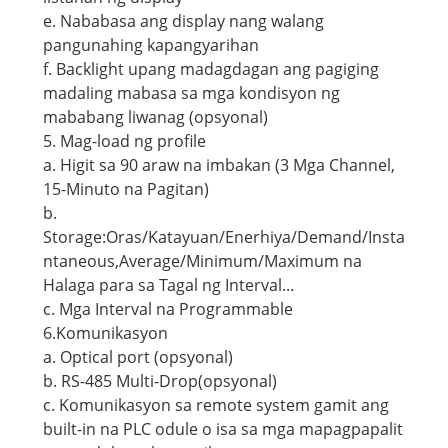
e. Nababasa ang display nang walang
pangunahing kapangyarihan
f. Backlight upang madagdagan ang pagiging
madaling mabasa sa mga kondisyon ng
mababang liwanag (opsyonal)
5. Mag-load ng profile
a. Higit sa 90 araw na imbakan (3 Mga Channel,
15-Minuto na Pagitan)
b.
Storage:Oras/Katayuan/Enerhiya/Demand/Insta
ntaneous,Average/Minimum/Maximum na
Halaga para sa Tagal ng Interval...
c. Mga Interval na Programmable
6.Komunikasyon
a. Optical port (opsyonal)
b. RS-485 Multi-Drop(opsyonal)
c. Komunikasyon sa remote system gamit ang
built-in na PLC odule o isa sa mga mapagpapalit