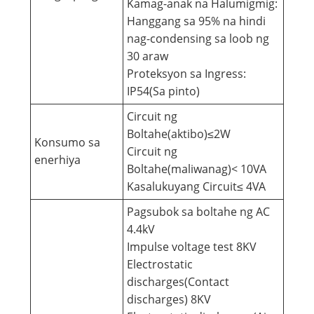
Kamag-anak na Halumigmig:
Hanggang sa 95% na hindi
nag-condensing sa loob ng
30 araw
Proteksyon sa Ingress:
IP54(Sa pinto)
Circuit ng
Boltahe(aktibo)≤2W
Konsumo sa
Circuit ng
enerhiya
Boltahe(maliwanag)< 10VA
Kasalukuyang Circuit≤ 4VA
Pagsubok sa boltahe ng AC
4.4kV
Impulse voltage test 8KV
Electrostatic
discharges(Contact
discharges) 8KV